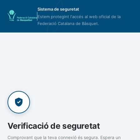
Sistema de seguretat
Estem protegint l'accés al web oficial de la
Federació Catalana de Bàsquet.
Verificació de seguretat
Comprovant que la teva connexió és segura. Espera un