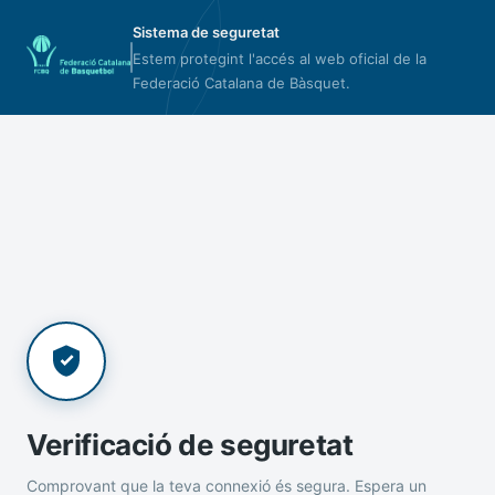
Sistema de seguretat
Estem protegint l'accés al web oficial de la
Federació Catalana de Bàsquet.
Verificació de seguretat
Comprovant que la teva connexió és segura. Espera un