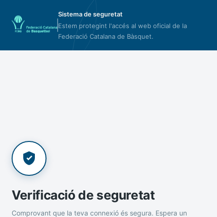
Sistema de seguretat
Estem protegint l'accés al web oficial de la
Federació Catalana de Bàsquet.
Verificació de seguretat
Comprovant que la teva connexió és segura. Espera un