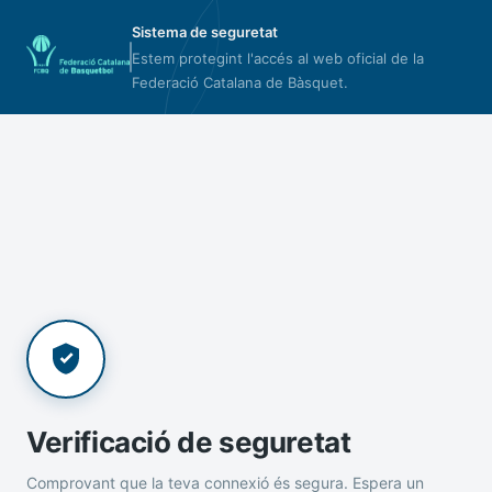
Sistema de seguretat
Estem protegint l'accés al web oficial de la
Federació Catalana de Bàsquet.
Verificació de seguretat
Comprovant que la teva connexió és segura. Espera un