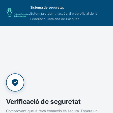
Sistema de seguretat
Estem protegint l'accés al web oficial de la
Federació Catalana de Bàsquet.
Verificació de seguretat
Comprovant que la teva connexió és segura. Espera un