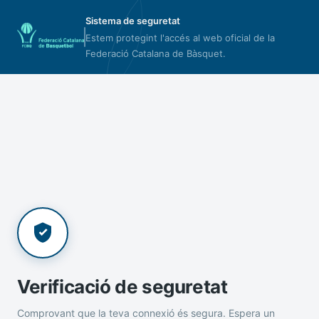
Sistema de seguretat
Estem protegint l'accés al web oficial de la
Federació Catalana de Bàsquet.
Verificació de seguretat
Comprovant que la teva connexió és segura. Espera un