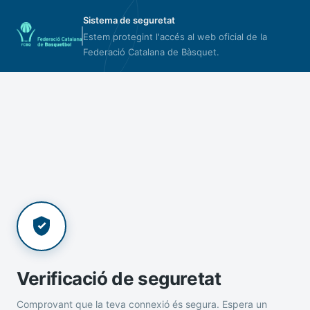
Sistema de seguretat
Estem protegint l'accés al web oficial de la
Federació Catalana de Bàsquet.
Verificació de seguretat
Comprovant que la teva connexió és segura. Espera un