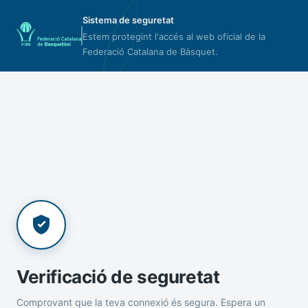
Sistema de seguretat
Estem protegint l'accés al web oficial de la
Federació Catalana de Bàsquet.
Verificació de seguretat
Comprovant que la teva connexió és segura. Espera un