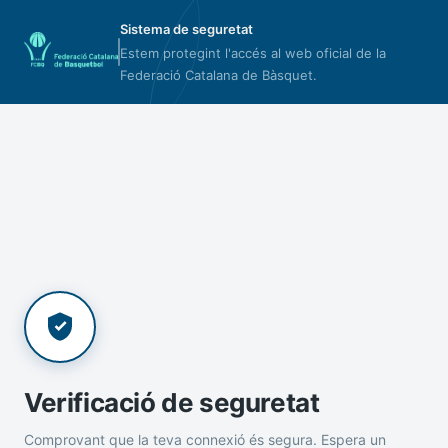
Sistema de seguretat
Estem protegint l'accés al web oficial de la
Federació Catalana de Bàsquet.
Verificació de seguretat
Comprovant que la teva connexió és segura. Espera un