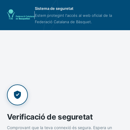
Sistema de seguretat
Estem protegint l'accés al web oficial de la
Federació Catalana de Bàsquet.
Verificació de seguretat
Comprovant que la teva connexió és segura. Espera un