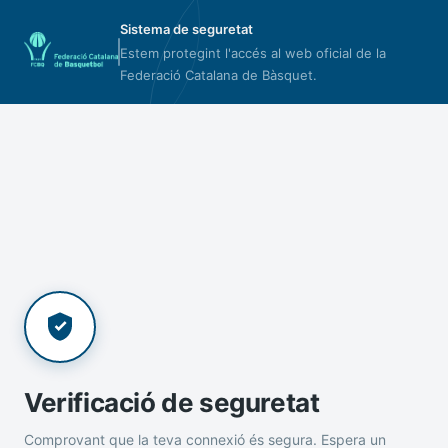
Sistema de seguretat
Estem protegint l'accés al web oficial de la
Federació Catalana de Bàsquet.
Verificació de seguretat
Comprovant que la teva connexió és segura. Espera un