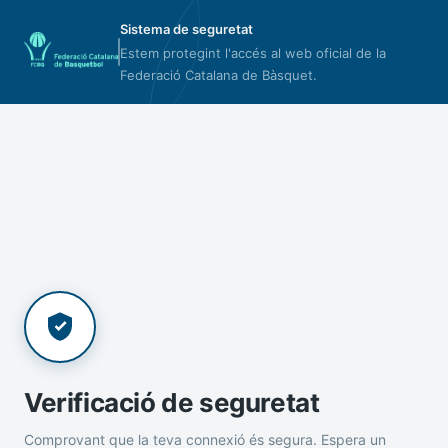
Sistema de seguretat
Estem protegint l'accés al web oficial de la
Federació Catalana de Bàsquet.
Verificació de seguretat
Comprovant que la teva connexió és segura. Espera un