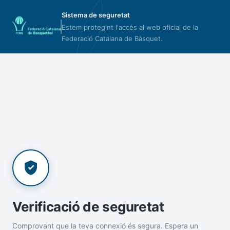
Sistema de seguretat
Estem protegint l'accés al web oficial de la
Federació Catalana de Bàsquet.
Verificació de seguretat
Comprovant que la teva connexió és segura. Espera un