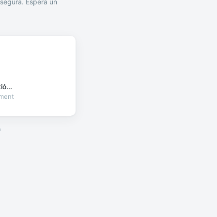
segura. Espera un
ó...
oment
a