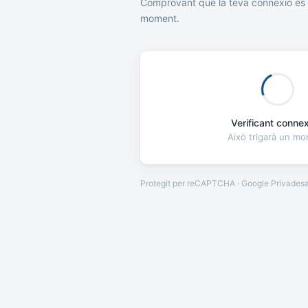
Comprovant que la teva connexió és 
moment.
Verificant connexi
Això trigarà un m
Protegit per reCAPTCHA · Google
Privades