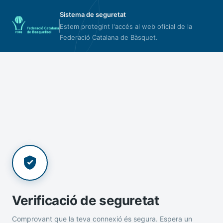
Sistema de seguretat
Estem protegint l'accés al web oficial de la
Federació Catalana de Bàsquet.
Verificació de seguretat
Comprovant que la teva connexió és segura. Espera un