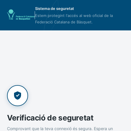
Sistema de seguretat
Estem protegint l'accés al web oficial de la
Federació Catalana de Bàsquet.
Verificació de seguretat
Comprovant que la teva connexió és segura. Espera un