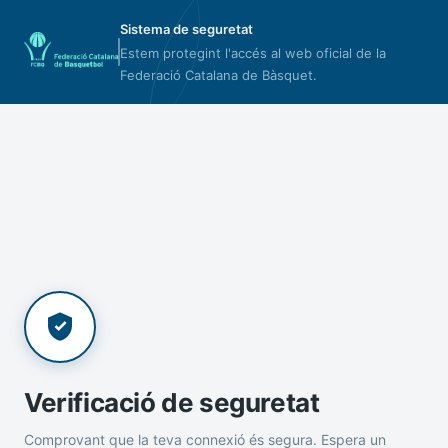
Sistema de seguretat
Estem protegint l'accés al web oficial de la
Federació Catalana de Bàsquet.
Verificació de seguretat
Comprovant que la teva connexió és segura. Espera un