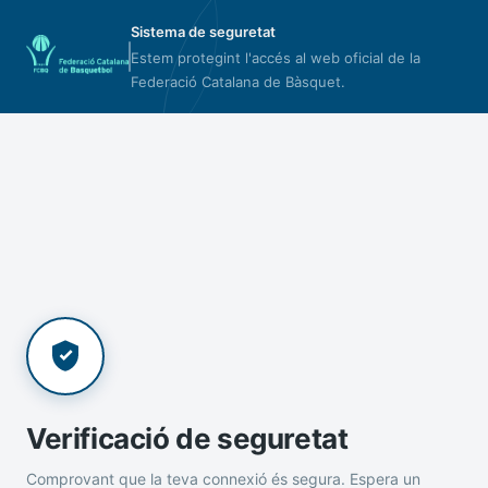
Sistema de seguretat
Estem protegint l'accés al web oficial de la
Federació Catalana de Bàsquet.
Verificació de seguretat
Comprovant que la teva connexió és segura. Espera un