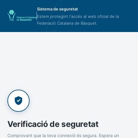
Sistema de seguretat
Estem protegint l'accés al web oficial de la
Federació Catalana de Bàsquet.
Verificació de seguretat
Comprovant que la teva connexió és segura. Espera un