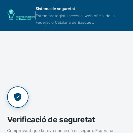
Sistema de seguretat
Estem protegint l'accés al web oficial de la
Federació Catalana de Bàsquet.
Verificació de seguretat
Comprovant que la teva connexió és segura. Espera un