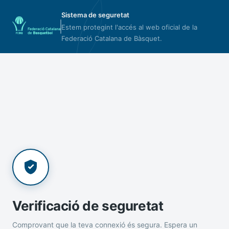
Sistema de seguretat
Estem protegint l'accés al web oficial de la
Federació Catalana de Bàsquet.
Verificació de seguretat
Comprovant que la teva connexió és segura. Espera un