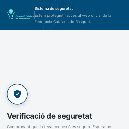
Sistema de seguretat
Estem protegint l'accés al web oficial de la
Federació Catalana de Bàsquet.
Verificació de seguretat
Comprovant que la teva connexió és segura. Espera un