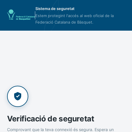
Sistema de seguretat
Estem protegint l'accés al web oficial de la
Federació Catalana de Bàsquet.
Verificació de seguretat
Comprovant que la teva connexió és segura. Espera un