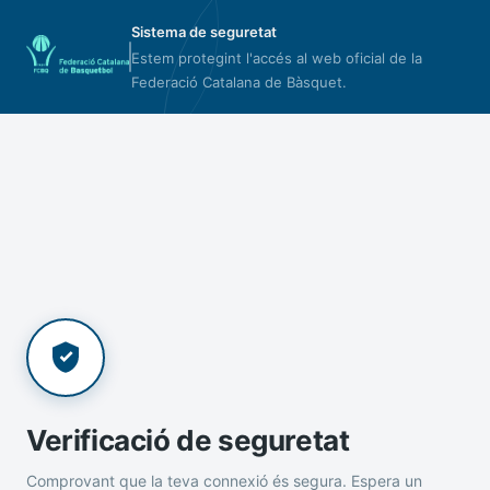
Sistema de seguretat
Estem protegint l'accés al web oficial de la
Federació Catalana de Bàsquet.
Verificació de seguretat
Comprovant que la teva connexió és segura. Espera un