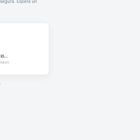
segura. Espera un
ó...
oment
a