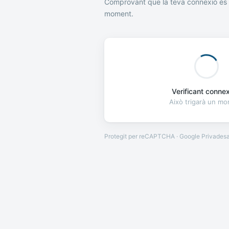
Comprovant que la teva connexió és 
moment.
Verificant connexi
Això trigarà un m
Protegit per reCAPTCHA · Google
Privades