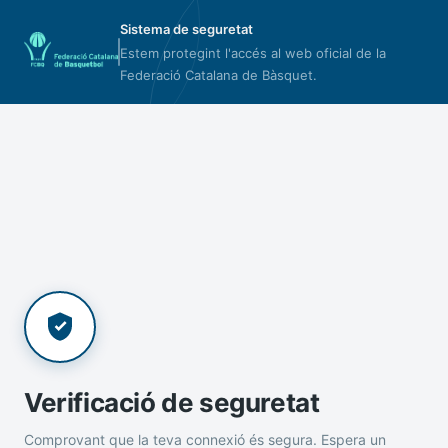
Sistema de seguretat
Estem protegint l'accés al web oficial de la
Federació Catalana de Bàsquet.
Verificació de seguretat
Comprovant que la teva connexió és segura. Espera un