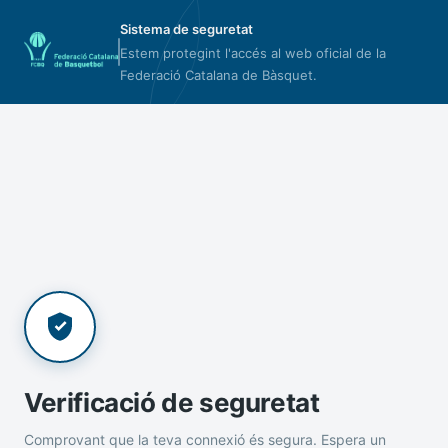
Sistema de seguretat
Estem protegint l'accés al web oficial de la
Federació Catalana de Bàsquet.
Verificació de seguretat
Comprovant que la teva connexió és segura. Espera un