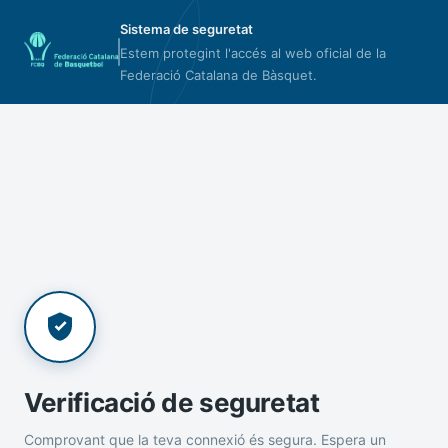
Sistema de seguretat
Estem protegint l'accés al web oficial de la
Federació Catalana de Bàsquet.
Verificació de seguretat
Comprovant que la teva connexió és segura. Espera un