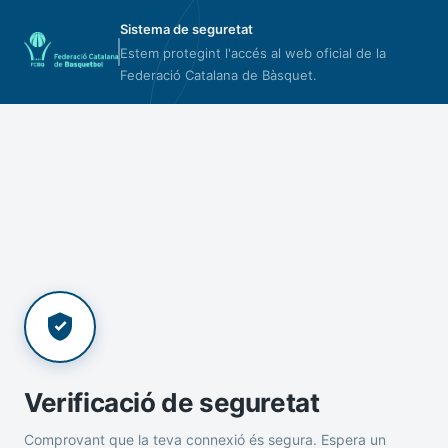
Sistema de seguretat
Estem protegint l'accés al web oficial de la
Federació Catalana de Bàsquet.
Verificació de seguretat
Comprovant que la teva connexió és segura. Espera un