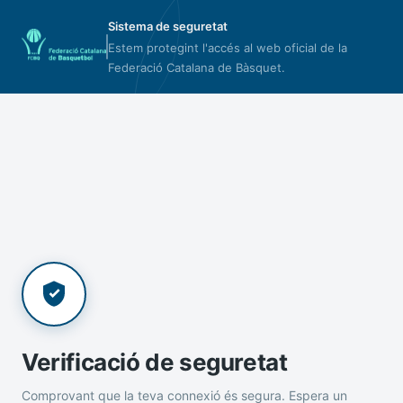
Sistema de seguretat
Estem protegint l'accés al web oficial de la
Federació Catalana de Bàsquet.
Verificació de seguretat
Comprovant que la teva connexió és segura. Espera un