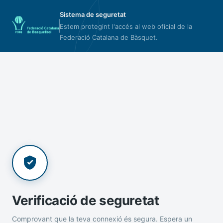
Sistema de seguretat
Estem protegint l'accés al web oficial de la
Federació Catalana de Bàsquet.
Verificació de seguretat
Comprovant que la teva connexió és segura. Espera un