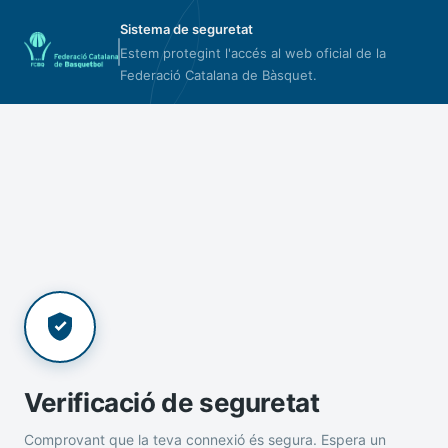
Sistema de seguretat
Estem protegint l'accés al web oficial de la
Federació Catalana de Bàsquet.
Verificació de seguretat
Comprovant que la teva connexió és segura. Espera un