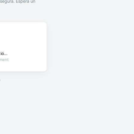
segura. Espera un
ó...
oment
a