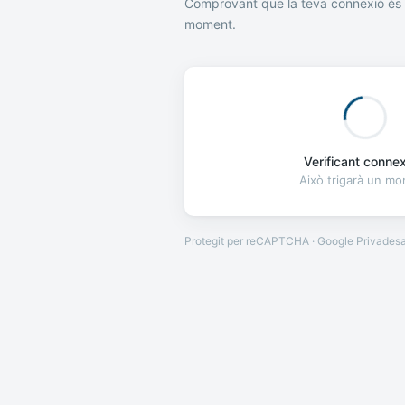
Comprovant que la teva connexió és 
moment.
Verificant connexi
Això trigarà un m
Protegit per reCAPTCHA · Google
Privades