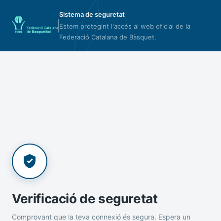
Sistema de seguretat
Estem protegint l'accés al web oficial de la
Federació Catalana de Bàsquet.
Verificació de seguretat
Comprovant que la teva connexió és segura. Espera un