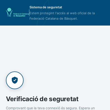
Sistema de seguretat
Estem protegint l'accés al web oficial de la
Federació Catalana de Bàsquet.
Verificació de seguretat
Comprovant que la teva connexió és segura. Espera un