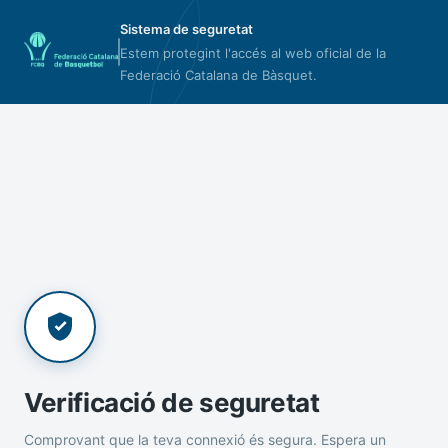
Sistema de seguretat
Estem protegint l'accés al web oficial de la
Federació Catalana de Bàsquet.
Verificació de seguretat
Comprovant que la teva connexió és segura. Espera un