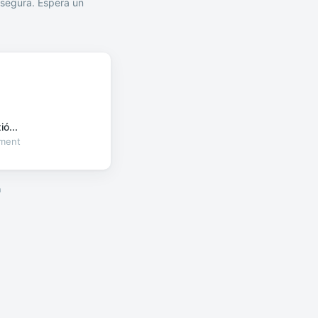
segura. Espera un
ó...
oment
a