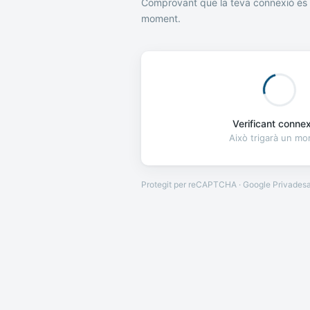
Comprovant que la teva connexió és 
moment.
Verificant connexi
Això trigarà un m
Protegit per reCAPTCHA · Google
Privades