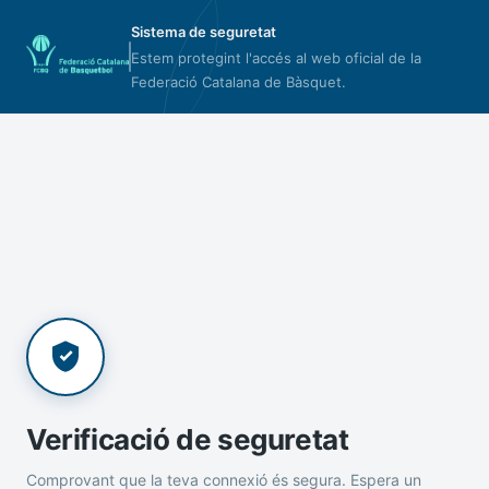
Sistema de seguretat
Estem protegint l'accés al web oficial de la
Federació Catalana de Bàsquet.
Verificació de seguretat
Comprovant que la teva connexió és segura. Espera un