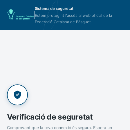
Sistema de seguretat
Estem protegint l'accés al web oficial de la
Federació Catalana de Bàsquet.
Verificació de seguretat
Comprovant que la teva connexió és segura. Espera un