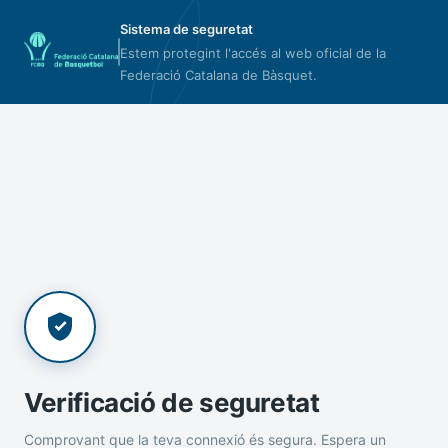
Sistema de seguretat
Estem protegint l'accés al web oficial de la
Federació Catalana de Bàsquet.
Verificació de seguretat
Comprovant que la teva connexió és segura. Espera un