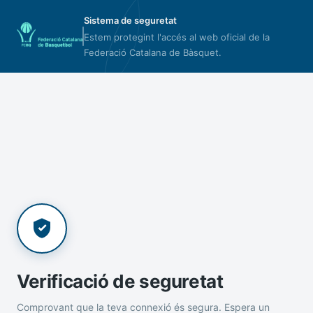
Sistema de seguretat
Estem protegint l'accés al web oficial de la
Federació Catalana de Bàsquet.
Verificació de seguretat
Comprovant que la teva connexió és segura. Espera un