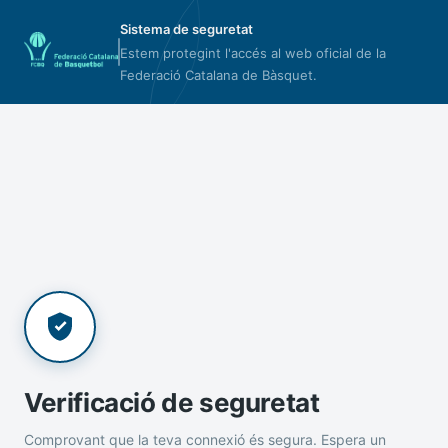
Sistema de seguretat
Estem protegint l'accés al web oficial de la
Federació Catalana de Bàsquet.
Verificació de seguretat
Comprovant que la teva connexió és segura. Espera un