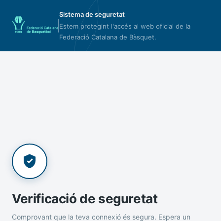
Sistema de seguretat
Estem protegint l'accés al web oficial de la
Federació Catalana de Bàsquet.
Verificació de seguretat
Comprovant que la teva connexió és segura. Espera un