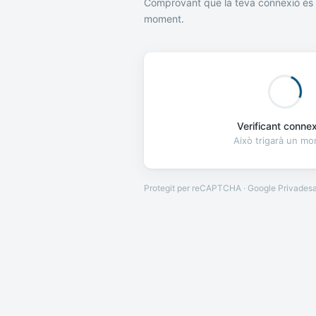
Comprovant que la teva connexió és 
moment.
Verificant connexi
Això trigarà un m
Protegit per reCAPTCHA · Google
Privades