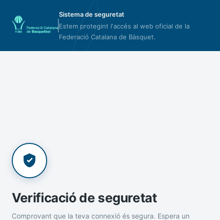
Sistema de seguretat
Estem protegint l'accés al web oficial de la
Federació Catalana de Bàsquet.
Verificació de seguretat
Comprovant que la teva connexió és segura. Espera un