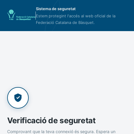
Sistema de seguretat
Estem protegint l'accés al web oficial de la
Federació Catalana de Bàsquet.
Verificació de seguretat
Comprovant que la teva connexió és segura. Espera un