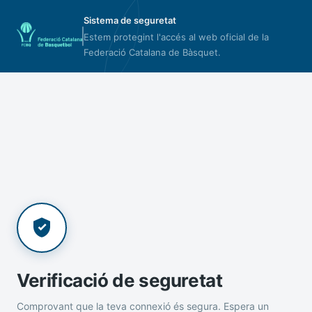
Sistema de seguretat
Estem protegint l'accés al web oficial de la
Federació Catalana de Bàsquet.
Verificació de seguretat
Comprovant que la teva connexió és segura. Espera un