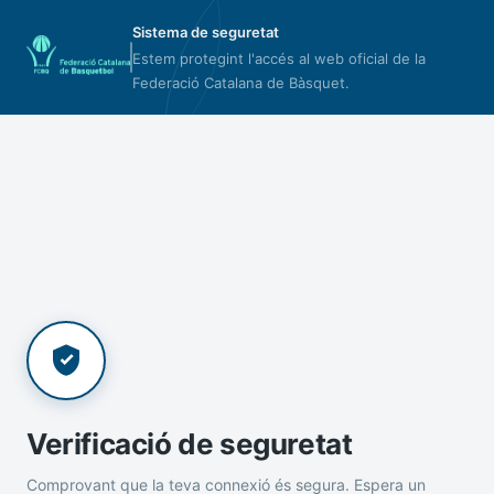
Sistema de seguretat
Estem protegint l'accés al web oficial de la
Federació Catalana de Bàsquet.
Verificació de seguretat
Comprovant que la teva connexió és segura. Espera un