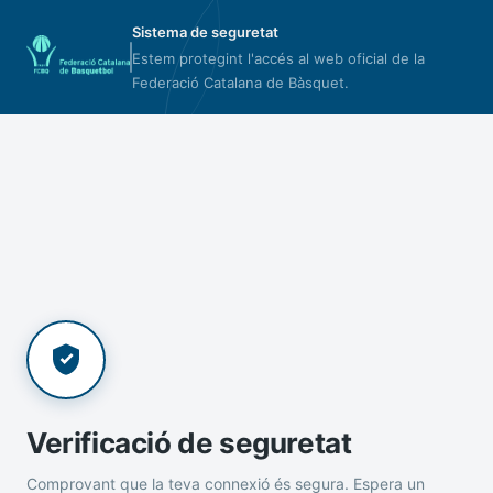
Sistema de seguretat
Estem protegint l'accés al web oficial de la
Federació Catalana de Bàsquet.
Verificació de seguretat
Comprovant que la teva connexió és segura. Espera un