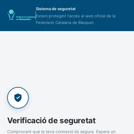
Sistema de seguretat
Estem protegint l'accés al web oficial de la
Federació Catalana de Bàsquet.
Verificació de seguretat
Comprovant que la teva connexió és segura. Espera un